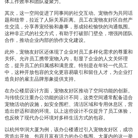
体工作效率和团队凝聚力。
其次，这一空间促进了同事间的社交互动。宠物作为共同话
题和纽带，拉近了人际关系距离。员工在宠物友好区自然产
生交流，分享养宠经验和趣事，形成轻松愉快的沟通氛围。
这种非正式的社交方式，有助于打破部门壁垒，增强跨团队
合作，推动企业内部的协作文化建设。
此外，宠物友好区还体现了企业对员工多样化需求的尊重和
关怀。允许员工携带宠物入内，彰显了企业的人文关怀理
念，提升员工的归属感和满意度。特别是在年轻一代员工
中，这种开放包容的文化更容易吸引和留住人才，为企业打
造良好的雇主品牌形象提供支持。
在办公楼层设计方面，宠物友好区推动了空间功能的创新。
与传统仅注重办公功能的设计不同，这类空间通常配备适合
宠物活动的设施，如安全围栏、清洁区域和专用休息区，营
造出舒适和谐的环境。以上这些设计不仅提升了员工体验，
也反映了现代办公环境对多样生活方式的包容。
以杭州华润大厦为例，该办公楼通过引入宠物友好区，成功
营造出开放、包容且富有活力的办公氛围。大厦内的这一举