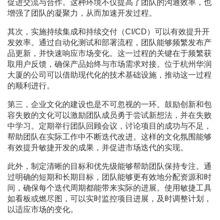
促进交流与合作。这种环境不仅提高了团队的沟通效率，也
增强了团队的凝聚力，从而加速开发过程。
其次，实施持续集成和持续交付（CI/CD）可以有效提升开
发效率。通过自动化测试和部署流程，团队能够频繁发布产
品更新，并快速响应市场变化。这一过程的关键在于频繁获
取用户反馈，确保产品始终与市场需求对接。位于杭州华润
大厦的公司可以借助现代化的技术基础设施，推动这一过程
的顺利进行。
第三，企业文化的建设也是不可忽视的一环。鼓励创新和包
容失败的文化可以激励团队成员勇于尝试新想法，并在失败
中学习。定期举行团队回顾会议，讨论项目的成功与不足，
帮助团队在实际工作中不断迭代改进。这样的文化氛围能够
有效提升敏捷开发的成果，并促进市场迭代的实现。
此外，制定清晰的目标和优先级能够帮助团队保持专注。通
过明确的短期和长期目标，团队能够更有效地分配资源和时
间，确保每个迭代周期都能带来实际的进展。使用敏捷工具
如看板或燃尽图，可以实时监控项目进展，及时调整计划，
以适应市场的变化。