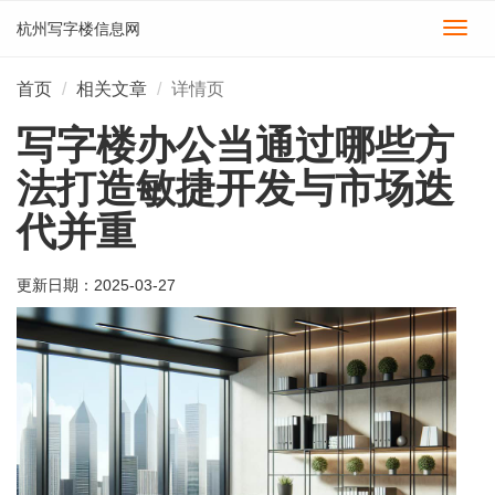
杭州写字楼信息网
切
换
导
首页
相关文章
详情页
航
写字楼办公当通过哪些方
法打造敏捷开发与市场迭
代并重
更新日期：
2025-03-27